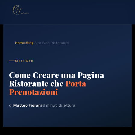
Home
›
Blog
›
Sito Web Ristorante
SITO WEB
Come Creare una Pagina
Ristorante che
Porta
Prenotazioni
di
Matteo Fiorani
·
8 minuti di lettura