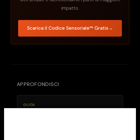
impatto.
Scarica il Codice Sensoriale™ Gratis
→
APPROFONDISCI
GUIDA
Perché la Pubblicità Online Non Porta Clienti
ai Ristoranti di Rimini
Su questo sito utilizziamo strumenti di prima o
terza parte che memorizzano piccoli file
(
cookie
) sul tuo dispositivo. I cookie sono