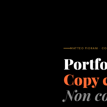
MATTEO FIORANI · C
Portfo
Copy 
Non co